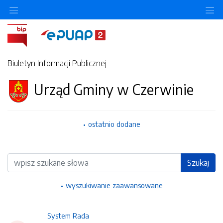
Ukryj/pokaż menu przedmiotowe
Uk
Biuletyn Informacji Publicznej
Urząd Gminy w Czerwinie
ostatnio dodane
Wyszukiwarka
Szukaj
wyszukiwanie zaawansowane
System Rada