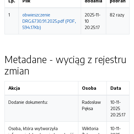
Lp.
Plik
dodania
pobrań
1
obwieszczenie
2025-11-
82 razy
DRG.6730.91.2025.pdf (PDF,
10
594.17Kb)
20:25:17
Metadane - wyciąg z rejestru
zmian
Akcja
Osoba
Data
Dodanie dokumentu:
Radosław
10-11-
Pęksa
2025
20:25:17
Osoba, która wytworzyła
Wiktoria
10-11-