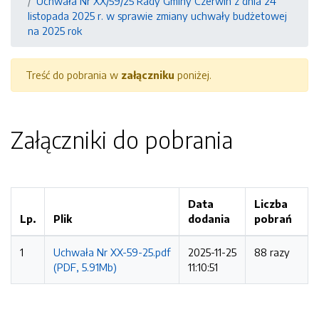
Uchwała Nr XX/59/25 Rady Gminy Czerwin z dnia 24
listopada 2025 r. w sprawie zmiany uchwały budżetowej
na 2025 rok
Treść do pobrania w
załączniku
poniżej.
Załączniki do pobrania
Data
Liczba
Lp.
Plik
dodania
pobrań
1
Uchwała Nr XX-59-25.pdf
2025-11-25
88 razy
(PDF, 5.91Mb)
11:10:51