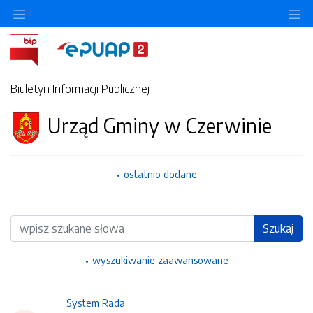
Ukryj/pokaż menu przedmiotowe
Uk
Biuletyn Informacji Publicznej
Urząd Gminy w Czerwinie
ostatnio dodane
Wyszukiwarka
Szukaj
wyszukiwanie zaawansowane
System Rada