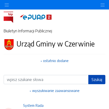
Ukryj/pokaż menu przedmiotowe
Uk
Biuletyn Informacji Publicznej
Urząd Gminy w Czerwinie
ostatnio dodane
Wyszukiwarka
Szukaj
wyszukiwanie zaawansowane
System Rada