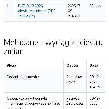
1
B.6740.1.13.2025
2025-12-
82 razy
obwieszczenie.pdf (PDF,
09
298.29Kb)
15:46:53
Metadane - wyciąg z rejestru
zmian
Akcja
Osoba
Data
Dodanie dokumentu:
Radosław
09-12-
Pęksa
2025
15:46:53
Osoba, która wytworzyła
Patrycja
09-12-
informację lub odpowiada za treść
Żebrowska
2025
informacji: