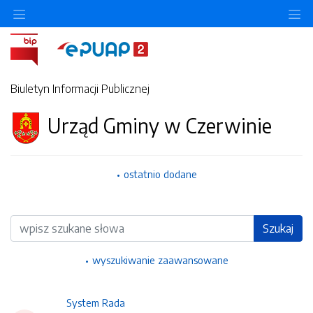
Ukryj/pokaż menu przedmiotowe
Uk
Biuletyn Informacji Publicznej
Urząd Gminy w Czerwinie
ostatnio dodane
Wyszukiwarka
Szukaj
wyszukiwanie zaawansowane
System Rada