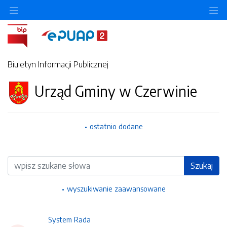
Ukryj/pokaż menu przedmiotowe
Uk
Biuletyn Informacji Publicznej
Urząd Gminy w Czerwinie
ostatnio dodane
Wyszukiwarka
Szukaj
wyszukiwanie zaawansowane
System Rada