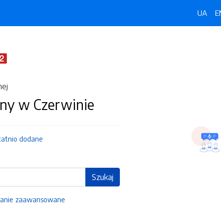
UA
E
nej
ny w Czerwinie
tatnio dodane
Szukaj
anie zaawansowane