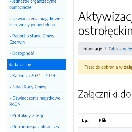
Jednostki organizacyjne i
pomocnicze
Aktywizac
Oświadczenia majątkowe -
kierownicy jednostek org.
ostrołęcki
Raport o stanie Gminy
Czerwin
Informacje
Tablica ogło
Dostępność
Rada Gminy
Treść do pobrania w
zał
Kadencja 2024 - 2029
Skład Rady Gminy
Załączniki d
Oświadczenia majątkowe -
RADNI
Protokoły z sesji
Lp.
Plik
Retransmisja z obrad sesji