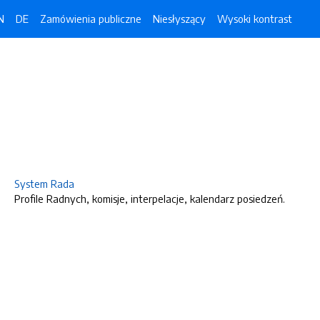
N
DE
Zamówienia publiczne
Niesłyszący
Wysoki kontrast
System Rada
Profile Radnych, komisje, interpelacje, kalendarz posiedzeń.