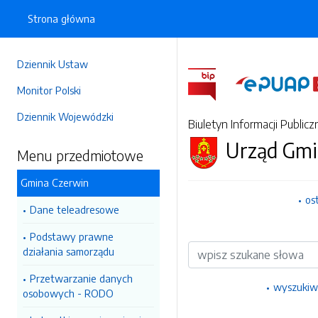
Strona główna
Dziennik Ustaw
Monitor Polski
Dziennik Wojewódzki
Biuletyn Informacji Publicz
Urząd Gmi
Menu przedmiotowe
Gmina Czerwin
os
Dane teleadresowe
Podstawy prawne
Wyszukiwarka
działania samorządu
Przetwarzanie danych
wyszukiw
osobowych - RODO