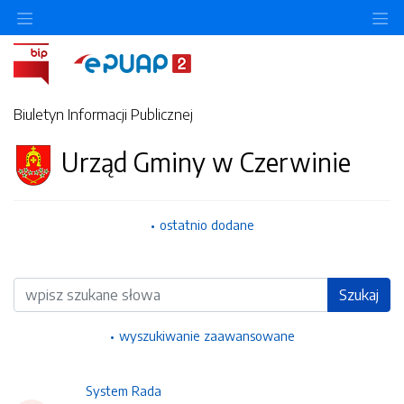
Ukryj/pokaż menu przedmiotowe
Uk
Biuletyn Informacji Publicznej
Urząd Gminy w Czerwinie
ostatnio dodane
Wyszukiwarka
Szukaj
wyszukiwanie zaawansowane
System Rada