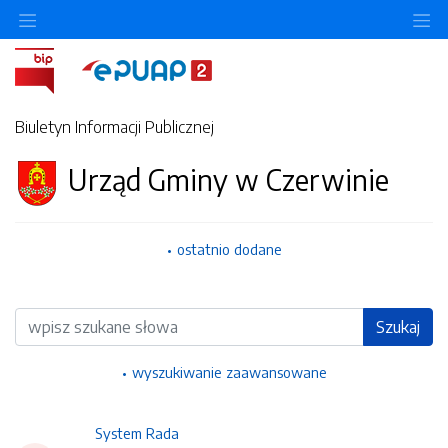
Ukryj/pokaż menu przedmiotowe
Uk
Biuletyn Informacji Publicznej
Urząd Gminy w Czerwinie
ostatnio dodane
Wyszukiwarka
Szukaj
wyszukiwanie zaawansowane
System Rada