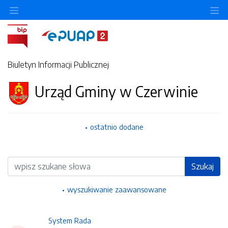
Ukryj/pokaż menu przedmiotowe
Uk
Biuletyn Informacji Publicznej
Urząd Gminy w Czerwinie
ostatnio dodane
Wyszukiwarka
Szukaj
wyszukiwanie zaawansowane
System Rada