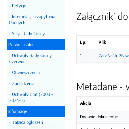
Petycje
Załączniki d
Interpelacje i zapytania
Radnych
Sesje Rady Gminy
Lp.
Plik
Prawo lokalne
Uchwały Rady Gminy
1
Zarz.Nr 14-26-w
Czerwin
Obwieszczenia
Zarządzenia
Metadane - w
Uchwały z lat (2003 -
2024-III)
Akcja
Informacje
Dodanie dokumentu:
Tablica ogłoszeń