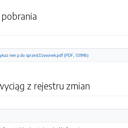
o pobrania
ykaz nier.p.do sprzed.Dzwonek.pdf (PDF, 1.01Mb)
yciąg z rejestru zmian