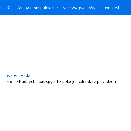
N
DE
Zamówienia publiczne
Niesłyszący
Wysoki kontrast
System Rada
Profile Radnych, komisje, interpelacje, kalendarz posiedzeń.