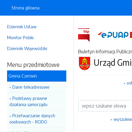
Strona główna
Dziennik Ustaw
Monitor Polski
Dziennik Wojewódzki
Biuletyn Informacji Publicz
Urząd Gmi
Menu przedmiotowe
Gmina Czerwin
os
Dane teleadresowe
Podstawy prawne
Wyszukiwarka
działania samorządu
Przetwarzanie danych
wyszukiw
osobowych - RODO