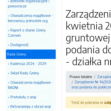
Jednostki organizacyjne i
pomocnicze
Zarządzeni
Oświadczenia majątkowe -
kierownicy jednostek org.
kwietnia 2
Raport o stanie Gminy
gruntowej
Czerwin
Dostępność
podania d
Rada Gminy
- działka 
Kadencja 2024 - 2029
Skład Rady Gminy
Prawo lokalne
Zarządz
Zarządzenie Nr 14/202
Oświadczenia majątkowe -
oraz podania do publicz
RADNI
Protokoły z sesji
Treść do pobrania w
zał
Retransmisja z obrad sesji