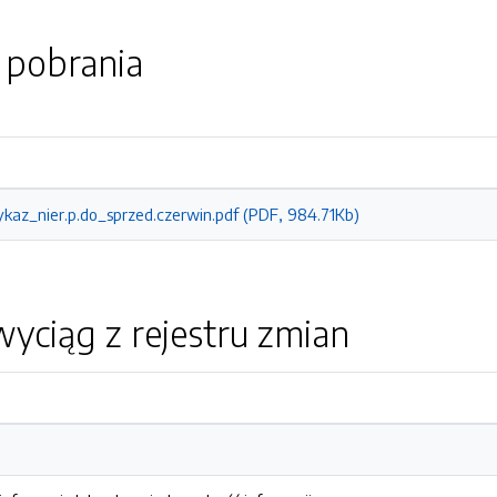
o pobrania
ykaz_nier.p.do_sprzed.czerwin.pdf (PDF, 984.71Kb)
yciąg z rejestru zmian