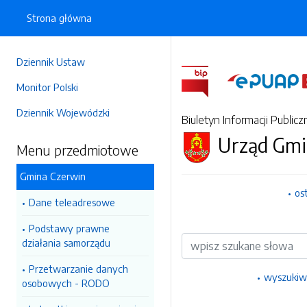
Strona główna
Dziennik Ustaw
Monitor Polski
Dziennik Wojewódzki
Biuletyn Informacji Publicz
Urząd Gmi
Menu przedmiotowe
Gmina Czerwin
os
Dane teleadresowe
Podstawy prawne
Wyszukiwarka
działania samorządu
Przetwarzanie danych
wyszukiw
osobowych - RODO