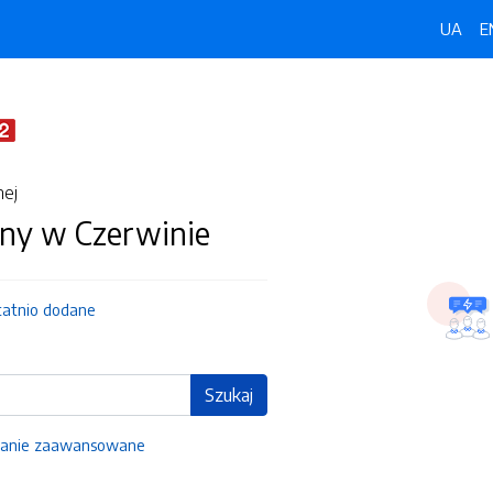
UA
E
nej
ny w Czerwinie
tatnio dodane
Szukaj
anie zaawansowane