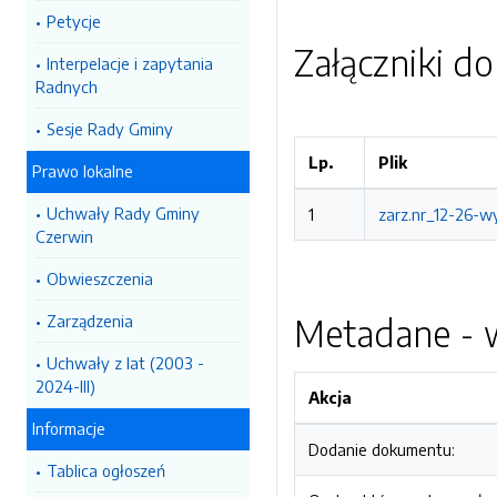
Petycje
Załączniki d
Interpelacje i zapytania
Radnych
Sesje Rady Gminy
Lp.
Plik
Prawo lokalne
Uchwały Rady Gminy
1
zarz.nr_12-26-w
Czerwin
Obwieszczenia
Zarządzenia
Metadane - w
Uchwały z lat (2003 -
2024-III)
Akcja
Informacje
Dodanie dokumentu:
Tablica ogłoszeń