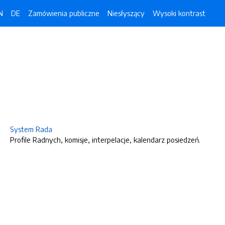
N
DE
Zamówienia publiczne
Niesłyszący
Wysoki kontrast
System Rada
Profile Radnych, komisje, interpelacje, kalendarz posiedzeń.