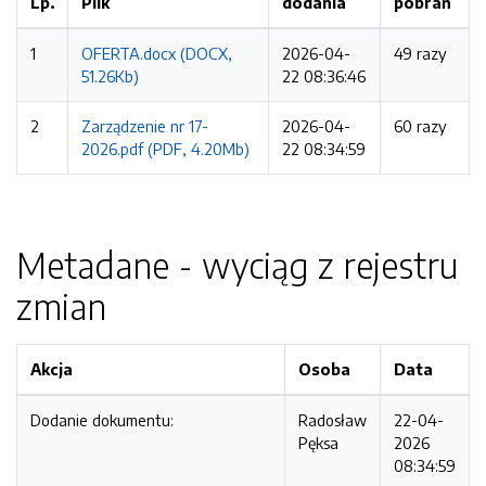
Lp.
Plik
dodania
pobrań
1
OFERTA.docx (DOCX,
2026-04-
49 razy
51.26Kb)
22 08:36:46
2
Zarządzenie nr 17-
2026-04-
60 razy
2026.pdf (PDF, 4.20Mb)
22 08:34:59
Metadane - wyciąg z rejestru
zmian
Akcja
Osoba
Data
Dodanie dokumentu:
Radosław
22-04-
Pęksa
2026
08:34:59