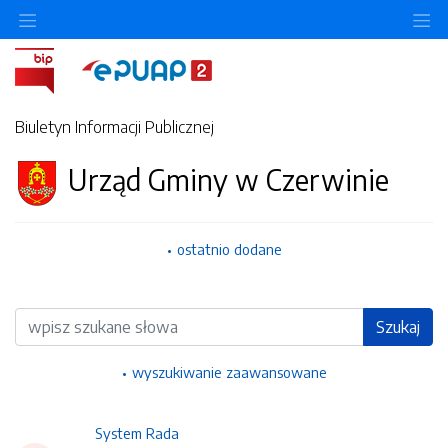
Ukryj/pokaż menu przedmiotowe
Uk
Biuletyn Informacji Publicznej
Urząd Gminy w Czerwinie
ostatnio dodane
Wyszukiwarka
Szukaj
wyszukiwanie zaawansowane
System Rada