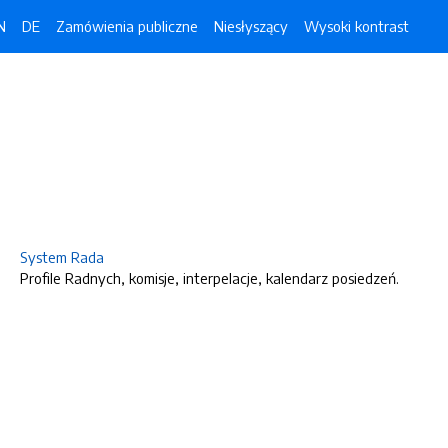
N
DE
Zamówienia publiczne
Niesłyszący
Wysoki kontrast
System Rada
Profile Radnych, komisje, interpelacje, kalendarz posiedzeń.