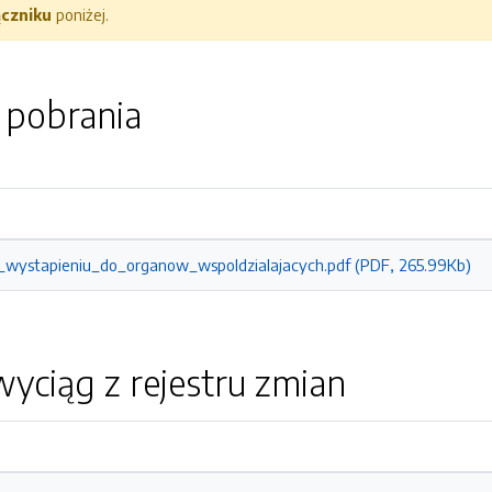
ączniku
poniżej.
o pobrania
wystapieniu_do_organow_wspoldzialajacych.pdf (PDF, 265.99Kb)
yciąg z rejestru zmian