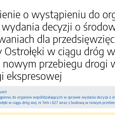
enie o wystąpieniu do or
 wydania decyzji o środo
aniach dla przedsięwzięc
Ostrołęki w ciągu dróg wo
nowym przebiegu drogi wo
gi ekspresowej
szeń
pieniu do organów współdziałających w sprawie wydania decyzji o ś
ęki w ciągu dróg woj. nr 544 i 627 wraz z budową w nowym przebiegu