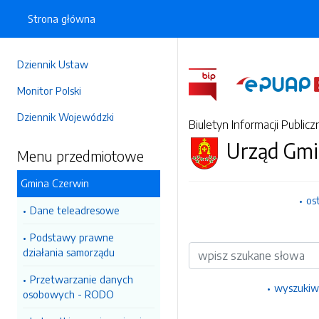
Strona główna
Dziennik Ustaw
Monitor Polski
Dziennik Wojewódzki
Biuletyn Informacji Publicz
Urząd Gmi
Menu przedmiotowe
Gmina Czerwin
os
Dane teleadresowe
Podstawy prawne
Wyszukiwarka
działania samorządu
Przetwarzanie danych
wyszukiw
osobowych - RODO