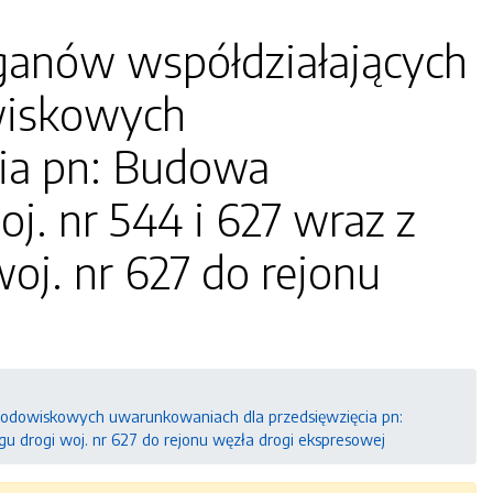
ganów współdziałających
wiskowych
ia pn: Budowa
j. nr 544 i 627 wraz z
j. nr 627 do rejonu
rodowiskowych uwarunkowaniach dla przedsięwzięcia pn:
 drogi woj. nr 627 do rejonu węzła drogi ekspresowej