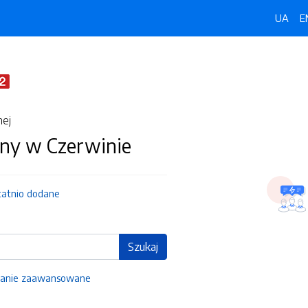
UA
E
nej
ny w Czerwinie
tatnio dodane
Szukaj
anie zaawansowane