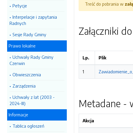
Treść do pobrania w
zał
Petycje
Interpelacje i zapytania
Radnych
Załączniki d
Sesje Rady Gminy
Prawo lokalne
Uchwały Rady Gminy
Lp.
Plik
Czerwin
1
Zawiadomienie_o_
Obwieszczenia
Zarządzenia
Uchwały z lat (2003 -
Metadane - w
2024-III)
Informacje
Akcja
Tablica ogłoszeń