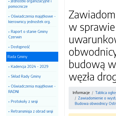
Jednostki organizacyjne i
pomocnicze
Zawiadomi
Oświadczenia majątkowe -
kierownicy jednostek org.
w sprawie
Raport o stanie Gminy
uwarunkow
Czerwin
Dostępność
obwodnicy 
Rada Gminy
budową w 
Kadencja 2024 - 2029
węzła dro
Skład Rady Gminy
Oświadczenia majątkowe -
RADNI
Informacje
Tablica ogło
Zawiadomienie o wystą
Protokoły z sesji
Budowa obwodnicy Ostroł
Retransmisja z obrad sesji