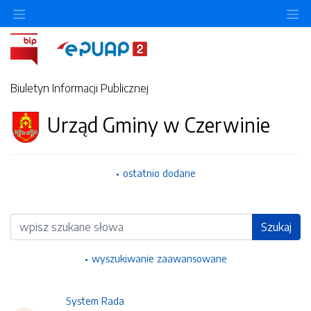
Ukryj/pokaż menu przedmiotowe
Uk
Biuletyn Informacji Publicznej
Urząd Gminy w Czerwinie
ostatnio dodane
Wyszukiwarka
Szukaj
wyszukiwanie zaawansowane
System Rada