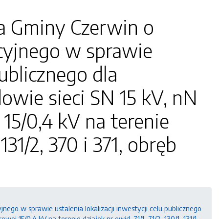
a Gminy Czerwin o
cyjnego w sprawie
publicznego dla
owie sieci SN 15 kV, nN
 15/0,4 kV na terenie
, 131/2, 370 i 371, obręb
go w sprawie ustalenia lokalizacji inwestycji celu publicznego
ej 15/0,4 kV na terenie działek nr ewid. 71/1, 71/2, 130/1, 131/1,