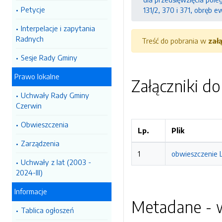
Petycje
131/2, 370 i 371, obręb 
Interpelacje i zapytania
Radnych
Treść do pobrania w
zał
Sesje Rady Gminy
Prawo lokalne
Załączniki d
Uchwały Rady Gminy
Czerwin
Obwieszczenia
Lp.
Plik
Zarządzenia
1
obwieszczenie 
Uchwały z lat (2003 -
2024-III)
Informacje
Metadane - w
Tablica ogłoszeń