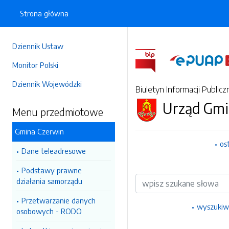
Strona główna
Dziennik Ustaw
Monitor Polski
Dziennik Wojewódzki
Biuletyn Informacji Publicz
Urząd Gmi
Menu przedmiotowe
Gmina Czerwin
os
Dane teleadresowe
Podstawy prawne
Wyszukiwarka
działania samorządu
Przetwarzanie danych
wyszukiw
osobowych - RODO