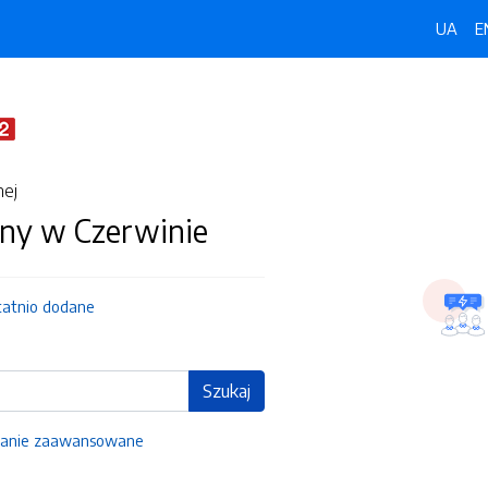
UA
E
nej
ny w Czerwinie
tatnio dodane
Szukaj
anie zaawansowane