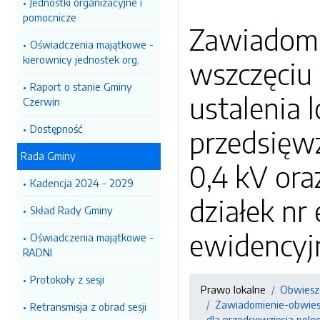
Jednostki organizacyjne i
pomocnicze
Zawiadomi
Oświadczenia majątkowe -
kierownicy jednostek org.
wszczęciu
Raport o stanie Gminy
ustalenia l
Czerwin
Dostępność
przedsięwz
Rada Gminy
0,4 kV ora
Kadencja 2024 - 2029
działek nr e
Skład Rady Gminy
ewidencyj
Oświadczenia majątkowe -
RADNI
Protokoły z sesji
Prawo lokalne
Obwiesz
Zawiadomienie-obwiesz
Retransmisja z obrad sesji
dla przedsięwzięcia poleg