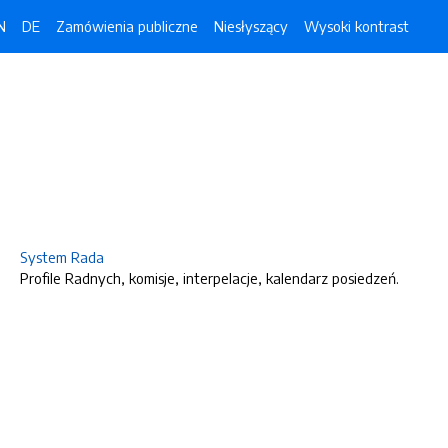
N
DE
Zamówienia publiczne
Niesłyszący
Wysoki kontrast
System Rada
Profile Radnych, komisje, interpelacje, kalendarz posiedzeń.