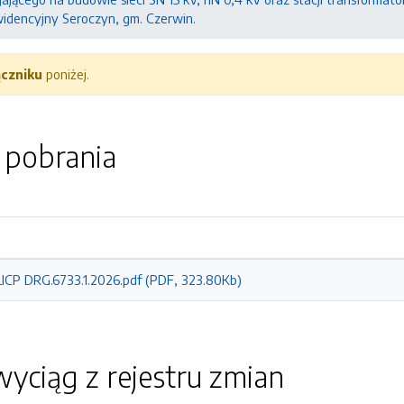
ewidencyjny Seroczyn, gm. Czerwin.
ączniku
poniżej.
o pobrania
LICP DRG.6733.1.2026.pdf (PDF, 323.80Kb)
yciąg z rejestru zmian