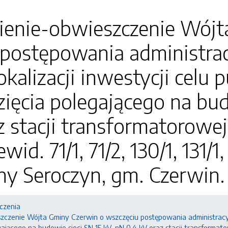
enie-obwieszczenie Wójt
 postępowania administra
okalizacji inwestycji celu 
ięcia polegającego na bud
z stacji transformatorowej
wid. 71/1, 71/2, 130/1, 131/1
ny Seroczyn, gm. Czerwin.
czenia
czenie Wójta Gminy Czerwin o wszczęciu postępowania administracyjne
ającego na budowie sieci SN 15 kV, nN 0,4 kV oraz stacji transformatorow