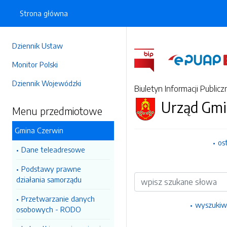
Strona główna
Dziennik Ustaw
Monitor Polski
Dziennik Wojewódzki
Biuletyn Informacji Publicz
Urząd Gmi
Menu przedmiotowe
Gmina Czerwin
os
Dane teleadresowe
Podstawy prawne
Wyszukiwarka
działania samorządu
Przetwarzanie danych
wyszukiw
osobowych - RODO