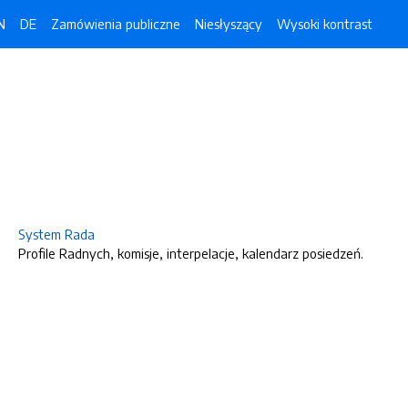
N
DE
Zamówienia publiczne
Niesłyszący
Wysoki kontrast
System Rada
Profile Radnych, komisje, interpelacje, kalendarz posiedzeń.