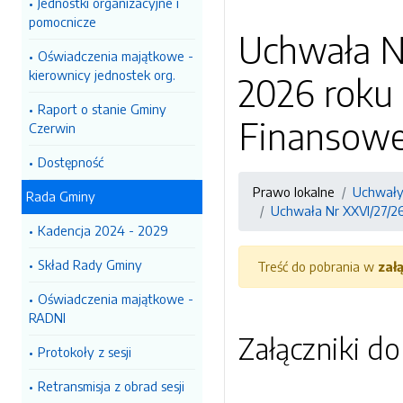
Jednostki organizacyjne i
pomocnicze
Uchwała N
Oświadczenia majątkowe -
kierownicy jednostek org.
2026 roku
Raport o stanie Gminy
Finansowe
Czerwin
Dostępność
Prawo lokalne
Uchwały
Rada Gminy
Uchwała Nr XXVI/27/26
Kadencja 2024 - 2029
Skład Rady Gminy
Treść do pobrania w
zał
Oświadczenia majątkowe -
RADNI
Załączniki d
Protokoły z sesji
Retransmisja z obrad sesji