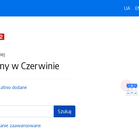
UA
E
nej
ny w Czerwinie
tatnio dodane
Szukaj
anie zaawansowane