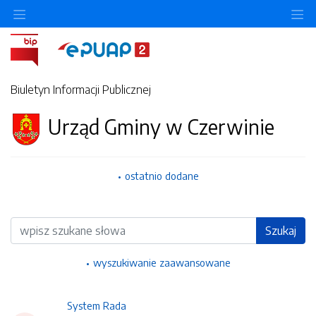
Ukryj/pokaż menu przedmiotowe
Uk
Biuletyn Informacji Publicznej
Urząd Gminy w Czerwinie
ostatnio dodane
Wyszukiwarka
Szukaj
wyszukiwanie zaawansowane
System Rada