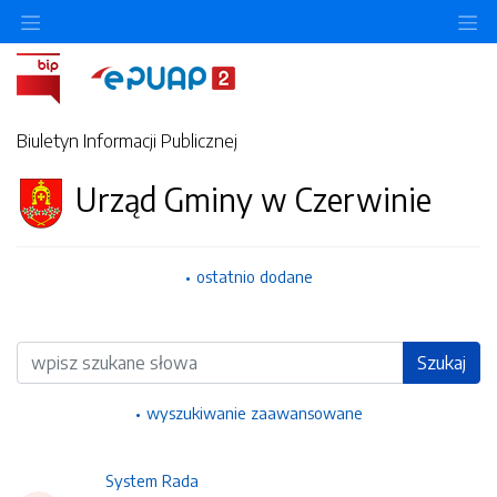
Ukryj/pokaż menu przedmiotowe
Uk
Biuletyn Informacji Publicznej
Urząd Gminy w Czerwinie
ostatnio dodane
Wyszukiwarka
Szukaj
wyszukiwanie zaawansowane
System Rada