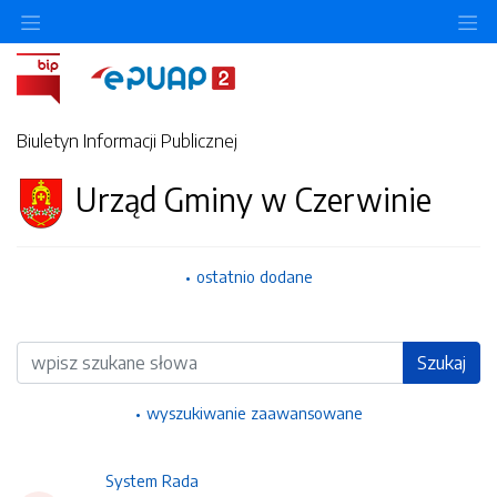
Ukryj/pokaż menu przedmiotowe
Uk
Biuletyn Informacji Publicznej
Urząd Gminy w Czerwinie
ostatnio dodane
Wyszukiwarka
Szukaj
wyszukiwanie zaawansowane
System Rada