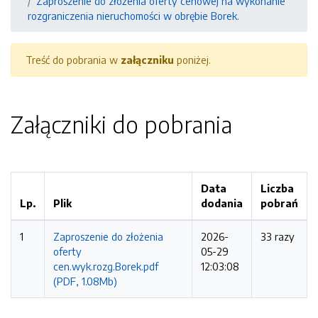
Zaproszenie do złożenia oferty cenowej na wykonanie
rozgraniczenia nieruchomości w obrębie Borek.
Treść do pobrania w
załączniku
poniżej.
Załączniki do pobrania
Data
Liczba
Lp.
Plik
dodania
pobrań
1
Zaproszenie do złożenia
2026-
33 razy
oferty
05-29
cen.wyk.rozg.Borek.pdf
12:03:08
(PDF, 1.08Mb)