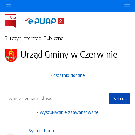
Ukryj/pokaż menu przedmiotowe
Uk
Biuletyn Informacji Publicznej
Urząd Gminy w Czerwinie
ostatnio dodane
Wyszukiwarka
Szukaj
wyszukiwanie zaawansowane
System Rada