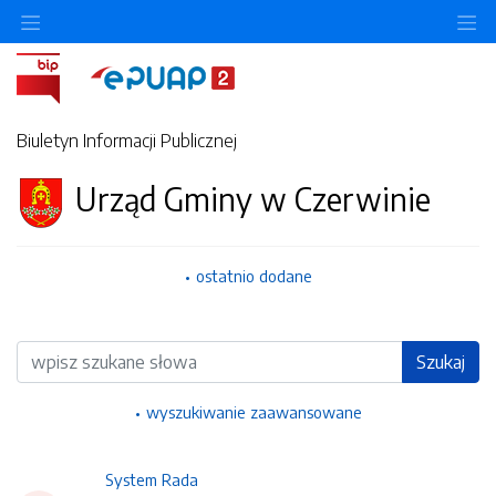
Ukryj/pokaż menu przedmiotowe
Uk
Biuletyn Informacji Publicznej
Urząd Gminy w Czerwinie
ostatnio dodane
Wyszukiwarka
Szukaj
wyszukiwanie zaawansowane
System Rada