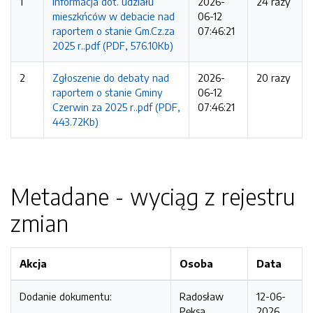
1
Informacja dot. udziału
2026-
24 razy
mieszkńców w debacie nad
06-12
raportem o stanie Gm.Cz.za
07:46:21
2025 r..pdf (PDF, 576.10Kb)
2
Zgłoszenie do debaty nad
2026-
20 razy
raportem o stanie Gminy
06-12
Czerwin za 2025 r..pdf (PDF,
07:46:21
443.72Kb)
Metadane - wyciąg z rejestru
zmian
Akcja
Osoba
Data
Dodanie dokumentu:
Radosław
12-06-
Pęksa
2026