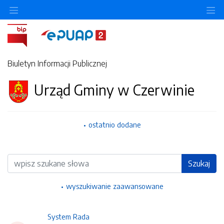
Ukryj/pokaż menu przedmiotowe
Uk
Biuletyn Informacji Publicznej
Urząd Gminy w Czerwinie
ostatnio dodane
Wyszukiwarka
Szukaj
wyszukiwanie zaawansowane
System Rada