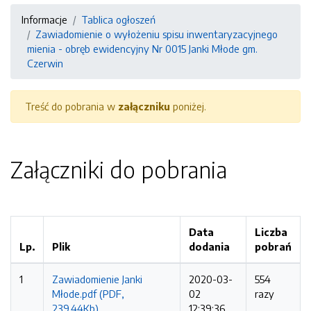
Informacje
Tablica ogłoszeń
Zawiadomienie o wyłożeniu spisu inwentaryzacyjnego
mienia - obręb ewidencyjny Nr 0015 Janki Młode gm.
Czerwin
Treść do pobrania w
załączniku
poniżej.
Załączniki do pobrania
Data
Liczba
Lp.
Plik
dodania
pobrań
1
Zawiadomienie Janki
2020-03-
554
Młode.pdf (PDF,
02
razy
239.44Kb)
12:39:36