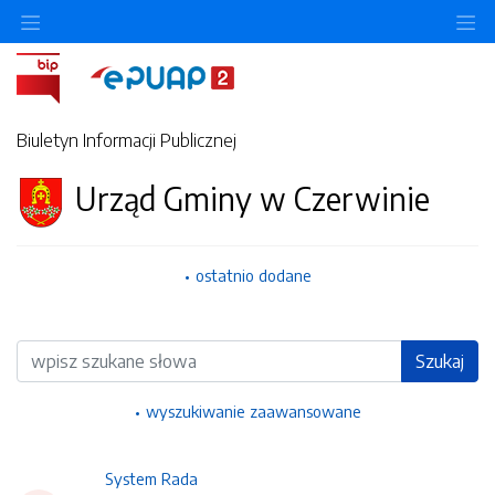
Ukryj/pokaż menu przedmiotowe
Uk
Biuletyn Informacji Publicznej
Urząd Gminy w Czerwinie
ostatnio dodane
Wyszukiwarka
Szukaj
wyszukiwanie zaawansowane
System Rada