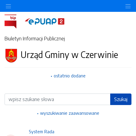
Ukryj/pokaż menu przedmiotowe
Uk
Biuletyn Informacji Publicznej
Urząd Gminy w Czerwinie
ostatnio dodane
Wyszukiwarka
Szukaj
wyszukiwanie zaawansowane
System Rada