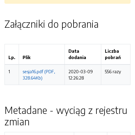
Załączniki do pobrania
Data
Liczba
Lp.
Plik
dodania
pobrań
1
sesja16.pdf (PDF,
2020-03-09
556 razy
328.64Kb)
12:26:28
Metadane - wyciąg z rejestru
zmian