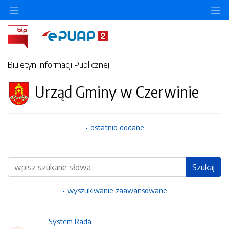
Ukryj/pokaż menu przedmiotowe
Uk
Biuletyn Informacji Publicznej
Urząd Gminy w Czerwinie
ostatnio dodane
Wyszukiwarka
Szukaj
wyszukiwanie zaawansowane
System Rada