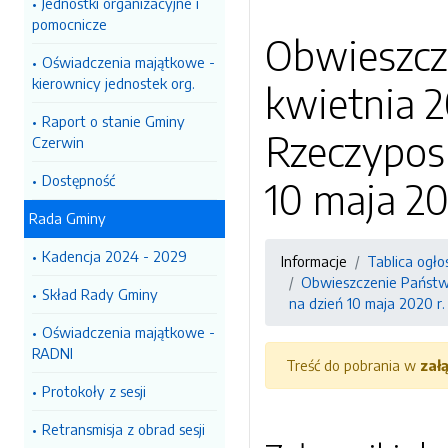
Jednostki organizacyjne i
pomocnicze
Obwieszcz
Oświadczenia majątkowe -
kierownicy jednostek org.
kwietnia 2
Raport o stanie Gminy
Rzeczyposp
Czerwin
Dostępność
10 maja 20
Rada Gminy
Kadencja 2024 - 2029
Informacje
Tablica ogło
Obwieszczenie Państwo
Skład Rady Gminy
na dzień 10 maja 2020 r.
Oświadczenia majątkowe -
RADNI
Treść do pobrania w
zał
Protokoły z sesji
Retransmisja z obrad sesji