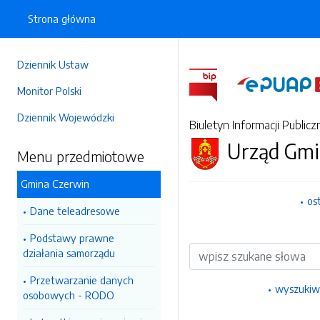
Strona główna
Dziennik Ustaw
Monitor Polski
Dziennik Wojewódzki
Biuletyn Informacji Publicz
Urząd Gmi
Menu przedmiotowe
Gmina Czerwin
os
Dane teleadresowe
Podstawy prawne
Wyszukiwarka
działania samorządu
Przetwarzanie danych
wyszukiw
osobowych - RODO