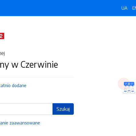
UA
E
nej
ny w Czerwinie
tatnio dodane
Szukaj
anie zaawansowane