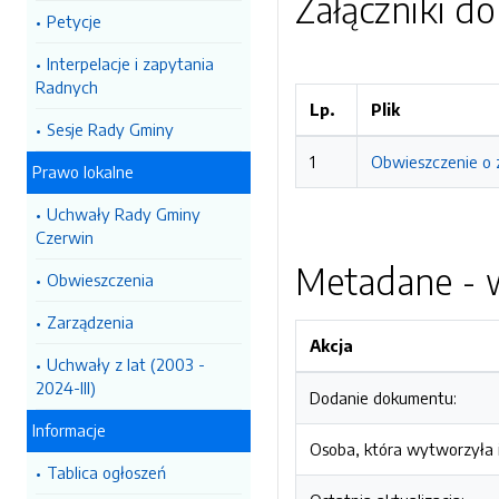
Załączniki d
Petycje
Interpelacje i zapytania
Radnych
Lp.
Plik
Sesje Rady Gminy
1
Obwieszczenie o 
Prawo lokalne
Uchwały Rady Gminy
Czerwin
Metadane - w
Obwieszczenia
Zarządzenia
Akcja
Uchwały z lat (2003 -
2024-III)
Dodanie dokumentu:
Informacje
Osoba, która wytworzyła i
Tablica ogłoszeń