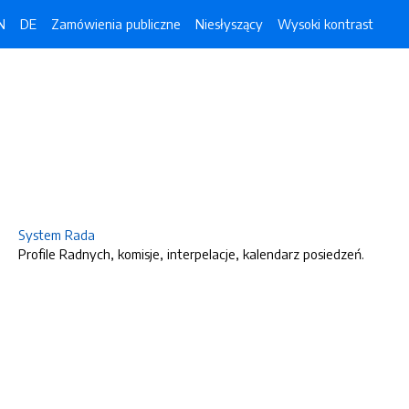
N
DE
Zamówienia publiczne
Niesłyszący
Wysoki kontrast
System Rada
Profile Radnych, komisje, interpelacje, kalendarz posiedzeń.