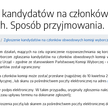
e kandydatów na członkó
h. Sposób przyjmowania.
Zgłoszenie kandydatów na członków obwodowych komisji wyborcz
działań, mających na celu ograniczenie rozpowszechniania się koro
borcom zgłaszania kandydatów na członków obwodowych komisji w
ez Urząd – zgodnie ze stanowiskiem Państwowej Komisji Wyborczej – 
antów został ograniczony:
 członków komisji może zostać przesłane (najpóźniej do 10 kwietnia 20
adycyjnej , lub skanu za pośrednictwem poczty elektronicznej na adres
podpis elektroniczny. W takim przypadku, oryginały zgłoszenia nale
czasu upływu terminu na dokonanie zgłoszeń);
oszenia pocztą lub skanem za pośrednictwem poczty elektronicznej do