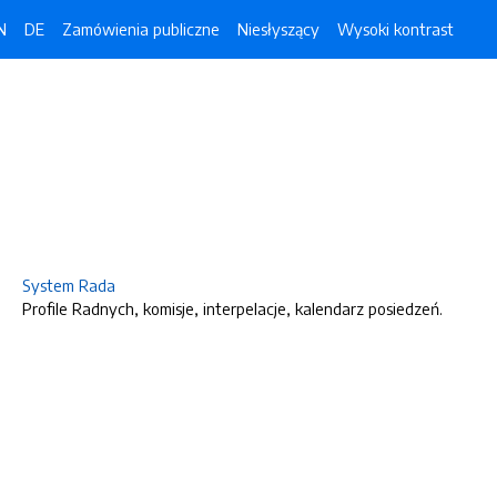
N
DE
Zamówienia publiczne
Niesłyszący
Wysoki kontrast
System Rada
Profile Radnych, komisje, interpelacje, kalendarz posiedzeń.