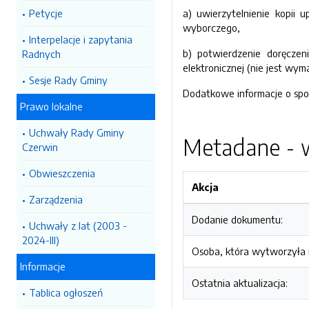
Petycje
a) uwierzytelnienie kopii
wyborczego,
Interpelacje i zapytania
b) potwierdzenie doręczen
Radnych
elektronicznej (nie jest wym
Sesje Rady Gminy
Dodatkowe informacje o spo
Prawo lokalne
Uchwały Rady Gminy
Metadane - w
Czerwin
Obwieszczenia
Akcja
Zarządzenia
Dodanie dokumentu:
Uchwały z lat (2003 -
2024-III)
Osoba, która wytworzyła i
Informacje
Ostatnia aktualizacja:
Tablica ogłoszeń