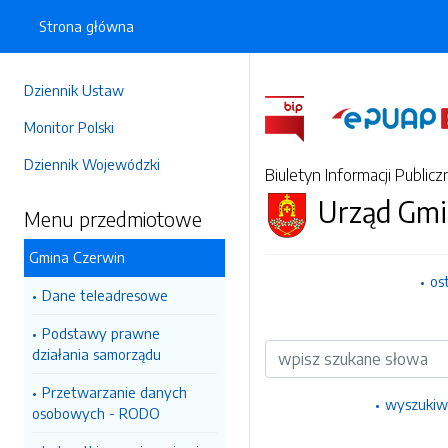
Strona główna
Dziennik Ustaw
Monitor Polski
Dziennik Wojewódzki
Biuletyn Informacji Publicz
Urząd Gmi
Menu przedmiotowe
Gmina Czerwin
os
Dane teleadresowe
Podstawy prawne
Wyszukiwarka
działania samorządu
Przetwarzanie danych
wyszukiw
osobowych - RODO