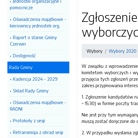
Jednostki organizacyjne i
pomocnicze
Zgłoszeni
Oświadczenia majątkowe -
kierownicy jednostek org.
wyborczyc
Raport o stanie Gminy
Czerwin
Wybory
Wybory 2020
Dostępność
W związku z wprowadzeniem 
Rada Gminy
komitetom wyborczych i wy
Kadencja 2024 - 2029
przyjęcia tych zgłoszeń prz
zakres przyjmowania interes
Skład Rady Gminy
1. Zgłoszenie kandydatów na
Oświadczenia majątkowe -
– 15:30) w formie poczty tr
RADNI
Nie jest przy tym wymagany 
Protokoły z sesji
muszą zostać doręczone do 
Retransmisja z obrad sesji
2. W przypadku wysłania zgł