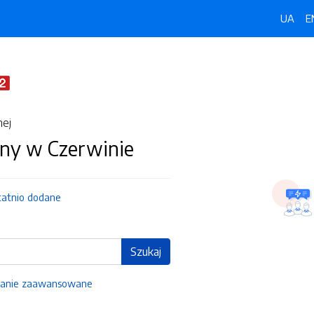
UA
E
nej
ny w Czerwinie
tatnio dodane
Szukaj
anie zaawansowane