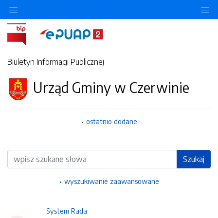
Ukryj/pokaż menu przedmiotowe
Uk
Biuletyn Informacji Publicznej
Urząd Gminy w Czerwinie
ostatnio dodane
Wyszukiwarka
Szukaj
wyszukiwanie zaawansowane
System Rada