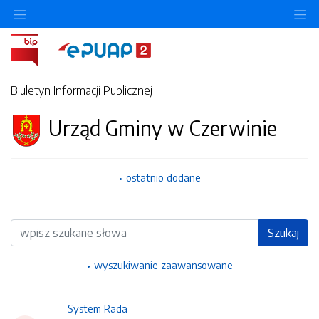
Ukryj/pokaż menu przedmiotowe
Uk
Biuletyn Informacji Publicznej
Urząd Gminy w Czerwinie
ostatnio dodane
Wyszukiwarka
Szukaj
wyszukiwanie zaawansowane
System Rada