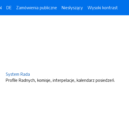
N
DE
Zamówienia publiczne
Niesłyszący
Wysoki kontrast
System Rada
Profile Radnych, komisje, interpelacje, kalendarz posiedzeń.