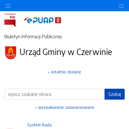
Ukryj/pokaż menu przedmiotowe
Uk
Biuletyn Informacji Publicznej
Urząd Gminy w Czerwinie
ostatnio dodane
Wyszukiwarka
Szukaj
wyszukiwanie zaawansowane
System Rada