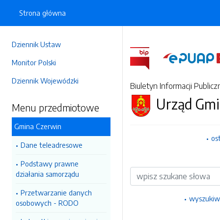
Strona główna
Dziennik Ustaw
Monitor Polski
Dziennik Wojewódzki
Biuletyn Informacji Publicz
Urząd Gmi
Menu przedmiotowe
Gmina Czerwin
os
Dane teleadresowe
Podstawy prawne
Wyszukiwarka
działania samorządu
Przetwarzanie danych
wyszukiw
osobowych - RODO