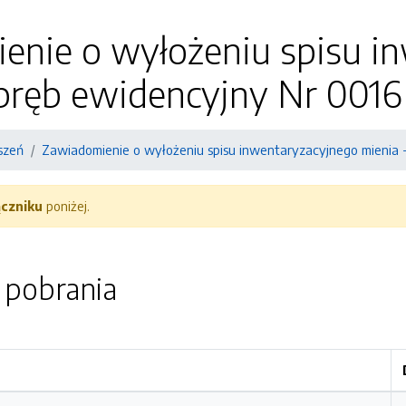
enie o wyłożeniu spisu i
bręb ewidencyjny Nr 0016
szeń
Zawiadomienie o wyłożeniu spisu inwentaryzacyjnego mienia -
ączniku
poniżej.
o pobrania