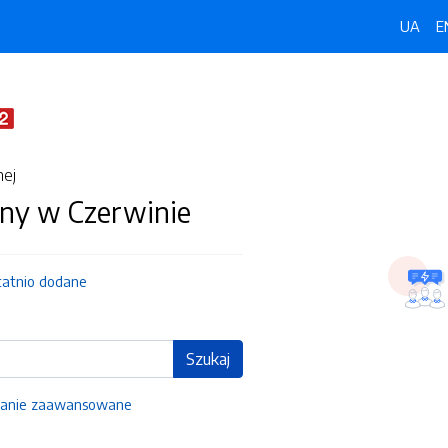
UA
E
nej
ny w Czerwinie
tatnio dodane
Szukaj
anie zaawansowane