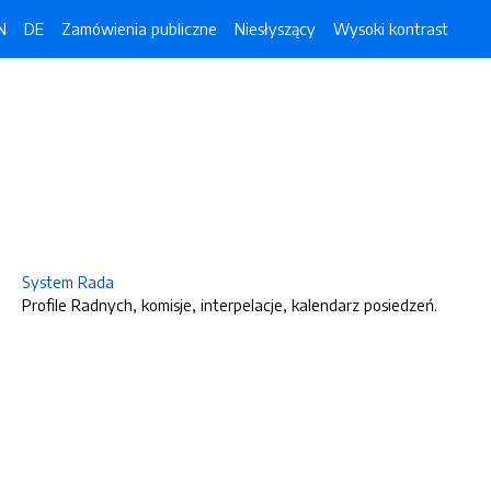
N
DE
Zamówienia publiczne
Niesłyszący
Wysoki kontrast
System Rada
Profile Radnych, komisje, interpelacje, kalendarz posiedzeń.