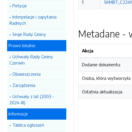
1
SKMBT_C22419
Petycje
Interpelacje i zapytania
Radnych
Metadane - w
Sesje Rady Gminy
Prawo lokalne
Akcja
Uchwały Rady Gminy
Czerwin
Dodanie dokumentu:
Obwieszczenia
Osoba, która wytworzyła i
Zarządzenia
Ostatnia aktualizacja:
Uchwały z lat (2003 -
2024-III)
Informacje
Tablica ogłoszeń