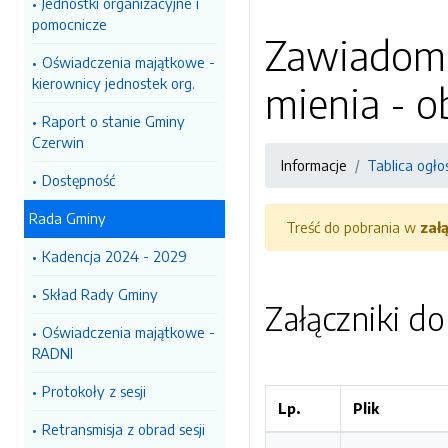
Jednostki organizacyjne i
pomocnicze
Zawiadomi
Oświadczenia majątkowe -
kierownicy jednostek org.
mienia - o
Raport o stanie Gminy
Czerwin
Informacje
Tablica ogło
Dostępność
Rada Gminy
Treść do pobrania w
zał
Kadencja 2024 - 2029
Skład Rady Gminy
Załączniki d
Oświadczenia majątkowe -
RADNI
Protokoły z sesji
Lp.
Plik
Retransmisja z obrad sesji