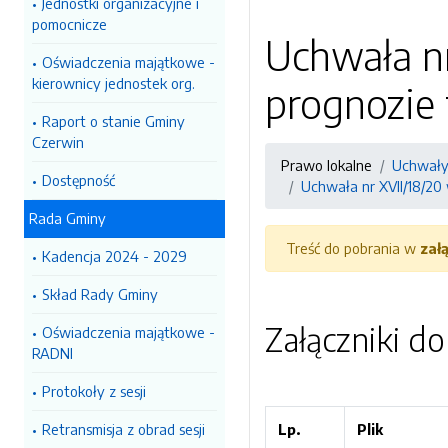
Jednostki organizacyjne i
pomocnicze
Uchwała nr
Oświadczenia majątkowe -
kierownicy jednostek org.
prognozie
Raport o stanie Gminy
Czerwin
Prawo lokalne
Uchwały 
Dostępność
Uchwała nr XVII/18/20
Rada Gminy
Treść do pobrania w
zał
Kadencja 2024 - 2029
Skład Rady Gminy
Załączniki d
Oświadczenia majątkowe -
RADNI
Protokoły z sesji
Retransmisja z obrad sesji
Lp.
Plik