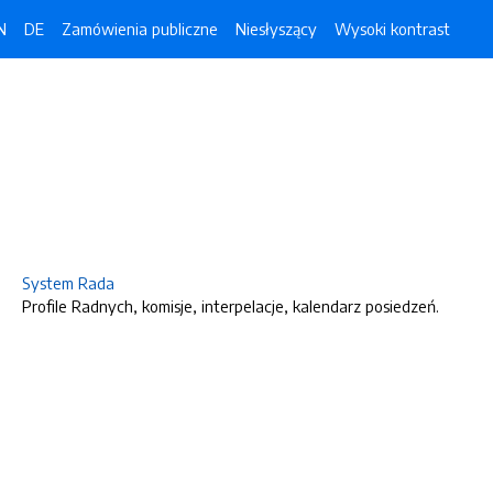
N
DE
Zamówienia publiczne
Niesłyszący
Wysoki kontrast
System Rada
Profile Radnych, komisje, interpelacje, kalendarz posiedzeń.