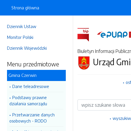
Strona główna
Dziennik Ustaw
Monitor Polski
Dziennik Wojewódzki
Biuletyn Informacji Publicz
Urząd Gmi
Menu przedmiotowe
Gmina Czerwin
os
Dane teleadresowe
Podstawy prawne
Wyszukiwarka
działania samorządu
Przetwarzanie danych
wyszukiw
osobowych - RODO