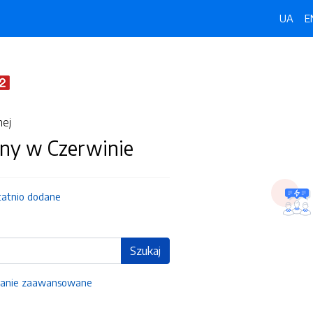
UA
E
nej
ny w Czerwinie
tatnio dodane
Szukaj
anie zaawansowane