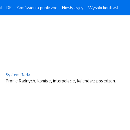
N
DE
Zamówienia publiczne
Niesłyszący
Wysoki kontrast
System Rada
Profile Radnych, komisje, interpelacje, kalendarz posiedzeń.