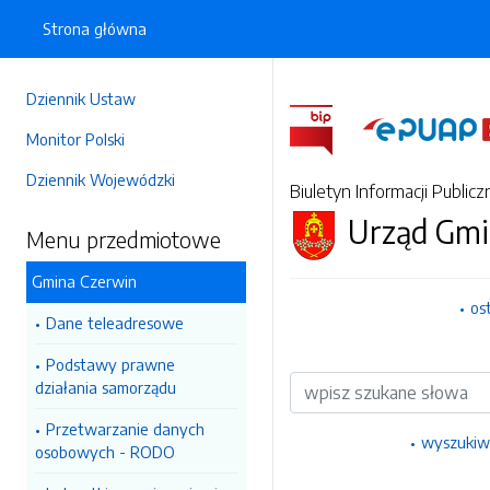
Strona główna
Dziennik Ustaw
Monitor Polski
Dziennik Wojewódzki
Biuletyn Informacji Publicz
Urząd Gmi
Menu przedmiotowe
Gmina Czerwin
os
Dane teleadresowe
Podstawy prawne
Wyszukiwarka
działania samorządu
Przetwarzanie danych
wyszukiw
osobowych - RODO