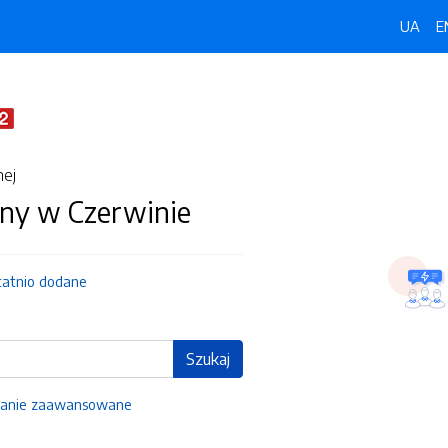
UA
E
nej
ny w Czerwinie
tatnio dodane
Szukaj
anie zaawansowane