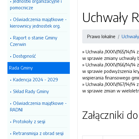
Jednostki organizacyjne i
pomocnicze
Uchwały R
Oświadczenia majątkowe -
kierownicy jednostek org.
Prawo lokalne
Uchwały 
Raport o stanie Gminy
Czerwin
» Uchwała /XXXV/165/14/14 z
Dostępność
w sprawie zmiany uchwały 
» Uchwała /XXXV/166/14/14 z
Rada Gminy
w sprawie podwyższenia kry
wspierania finansowego gmi
Kadencja 2024 - 2029
» Uchwała /XXXV/167/14/14 z
w sprawie zmian w wieloletn
Skład Rady Gminy
Oświadczenia majątkowe -
RADNI
Załączniki d
Protokoły z sesji
Retransmisja z obrad sesji