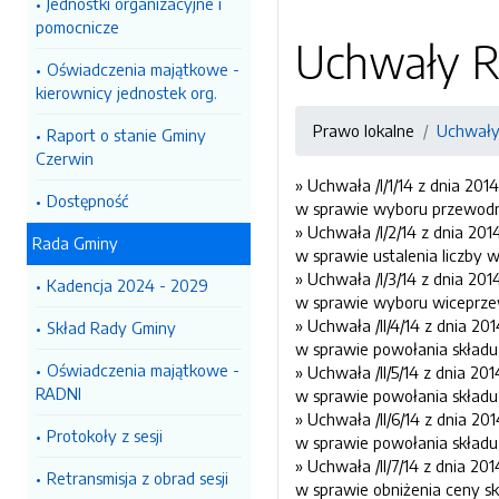
Jednostki organizacyjne i
pomocnicze
Uchwały R
Oświadczenia majątkowe -
kierownicy jednostek org.
Prawo lokalne
Uchwały 
Raport o stanie Gminy
Czerwin
» Uchwała /I/1/14 z dnia 201
Dostępność
w sprawie wyboru przewodn
» Uchwała /I/2/14 z dnia 201
Rada Gminy
w sprawie ustalenia liczby
» Uchwała /I/3/14 z dnia 201
Kadencja 2024 - 2029
w sprawie wyboru wiceprze
» Uchwała /II/4/14 z dnia 20
Skład Rady Gminy
w sprawie powołania składu
Oświadczenia majątkowe -
» Uchwała /II/5/14 z dnia 20
RADNI
w sprawie powołania skład
» Uchwała /II/6/14 z dnia 20
Protokoły z sesji
w sprawie powołania składu 
» Uchwała /II/7/14 z dnia 20
Retransmisja z obrad sesji
w sprawie obniżenia ceny sk