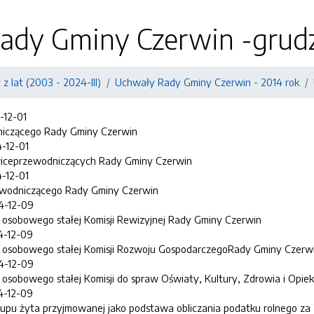
ady Gminy Czerwin -grudz
z lat (2003 - 2024-III)
Uchwały Rady Gminy Czerwin - 2014 rok
4-12-01
iczącego Rady Gminy Czerwin
4-12-01
 wiceprzewodniczących Rady Gminy Czerwin
4-12-01
wodniczącego Rady Gminy Czerwin
14-12-09
 osobowego stałej Komisji Rewizyjnej Rady Gminy Czerwin
14-12-09
u osobowego stałej Komisji Rozwoju GospodarczegoRady Gminy Czerw
14-12-09
osobowego stałej Komisji do spraw Oświaty, Kultury, Zdrowia i Opie
14-12-09
upu żyta przyjmowanej jako podstawa obliczania podatku rolnego za 