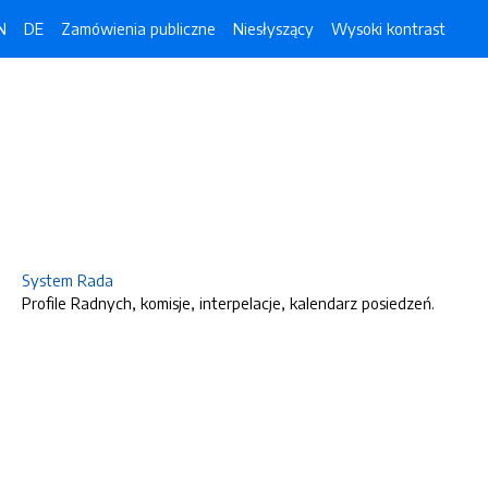
N
DE
Zamówienia publiczne
Niesłyszący
Wysoki kontrast
System Rada
Profile Radnych, komisje, interpelacje, kalendarz posiedzeń.