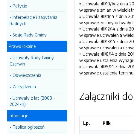
» Uchwała /III/10/14 z dnia 2
Petycje
w sprawie zmian w wieloletn
» Uchwała /III/11/14 z dnia 2
Interpelacje i zapytania
w sprawie zmiany uchwały 
Radnych
» Uchwała /III/12/14 z dnia 2
Sesje Rady Gminy
w sprawie uchwalenia wielo
» Uchwała /III/13/14 z dnia 2
Prawo lokalne
w sprawie uchwalenia uchw
» Uchwała /III/8/14 z dnia 20
Uchwały Rady Gminy
w sprawie ustalenia wynagr
Czerwin
» Uchwała /III/9/14 z dnia 20
w sprawie ustalenia termin
Obwieszczenia
Zarządzenia
Załączniki d
Uchwały z lat (2003 -
2024-III)
Informacje
Lp.
Plik
Tablica ogłoszeń