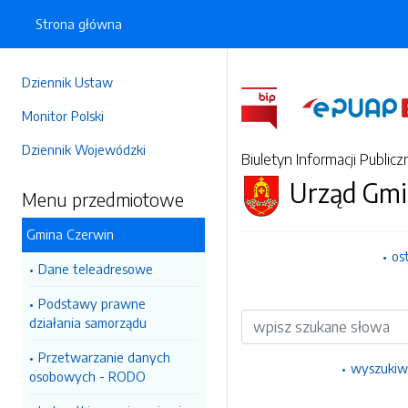
Strona główna
Dziennik Ustaw
Monitor Polski
Dziennik Wojewódzki
Biuletyn Informacji Publicz
Urząd Gmi
Menu przedmiotowe
Gmina Czerwin
os
Dane teleadresowe
Podstawy prawne
Wyszukiwarka
działania samorządu
Przetwarzanie danych
wyszukiw
osobowych - RODO