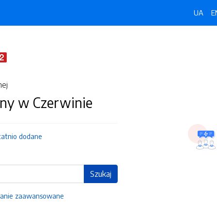
UA
E
nej
ny w Czerwinie
tatnio dodane
Szukaj
anie zaawansowane