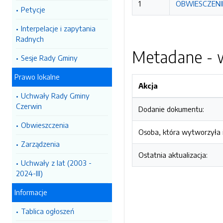
1
OBWIESCZENIE
Petycje
Interpelacje i zapytania
Radnych
Metadane - w
Sesje Rady Gminy
Prawo lokalne
Akcja
Uchwały Rady Gminy
Czerwin
Dodanie dokumentu:
Obwieszczenia
Osoba, która wytworzyła i
Zarządzenia
Ostatnia aktualizacja:
Uchwały z lat (2003 -
2024-III)
Informacje
Tablica ogłoszeń