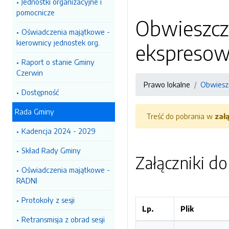
Jednostki organizacyjne i
pomocnicze
Obwieszcze
Oświadczenia majątkowe -
kierownicy jednostek org.
ekspresow
Raport o stanie Gminy
Czerwin
Prawo lokalne
Obwiesz
Dostępność
Rada Gminy
Treść do pobrania w
zał
Kadencja 2024 - 2029
Skład Rady Gminy
Załączniki d
Oświadczenia majątkowe -
RADNI
Protokoły z sesji
Lp.
Plik
Retransmisja z obrad sesji