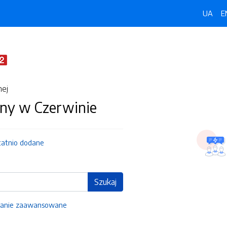
UA
E
nej
ny w Czerwinie
tatnio dodane
Szukaj
anie zaawansowane