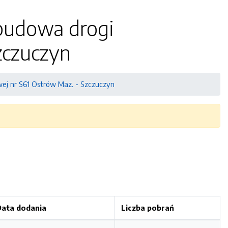
 budowa drogi
zczuczyn
wej nr S61 Ostrów Maz. - Szczuczyn
Data dodania
Liczba pobrań