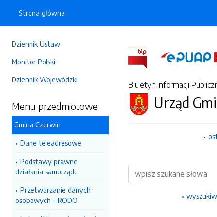
Strona główna
Dziennik Ustaw
Monitor Polski
Dziennik Wojewódzki
Biuletyn Informacji Publicz
Urząd Gmi
Menu przedmiotowe
Gmina Czerwin
os
Dane teleadresowe
Podstawy prawne
Wyszukiwarka
działania samorządu
Przetwarzanie danych
wyszukiw
osobowych - RODO