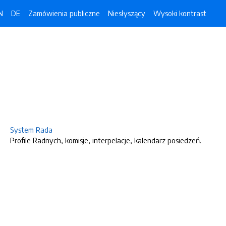
N
DE
Zamówienia publiczne
Niesłyszący
Wysoki kontrast
System Rada
Profile Radnych, komisje, interpelacje, kalendarz posiedzeń.