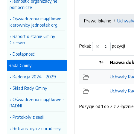
Jednostki organizacyjne i
pomocnicze
Oświadczenia majątkowe -
Prawo lokalne
Uchwały 
kierownicy jednostek org.
Raport o stanie Gminy
Czerwin
Pokaż
pozycji
Dostępność
Nazwa dok
Rada Gminy
Kolejność
Kadencja 2024 - 2029
Uchwały Rad
Skład Rady Gminy
Uchwały Rad
Oświadczenia majątkowe -
RADNI
Pozycje od 1 do 2 z 2 łącznie
Protokoły z sesji
Retransmisja z obrad sesji