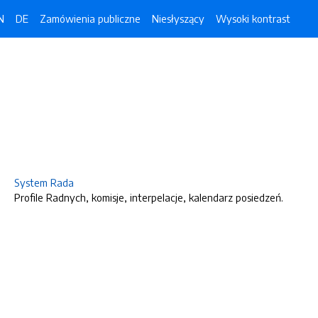
N
DE
Zamówienia publiczne
Niesłyszący
Wysoki kontrast
System Rada
Profile Radnych, komisje, interpelacje, kalendarz posiedzeń.