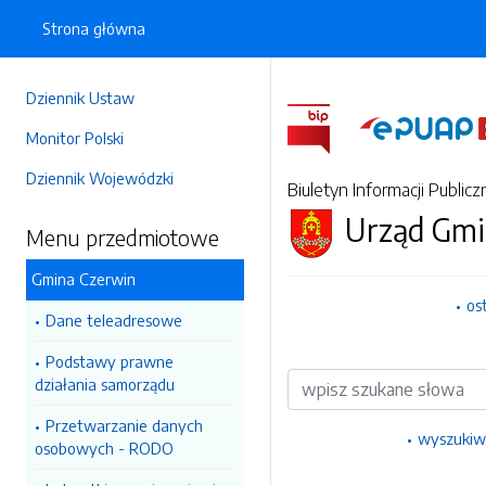
Strona główna
Dziennik Ustaw
Monitor Polski
Dziennik Wojewódzki
Biuletyn Informacji Publicz
Urząd Gmi
Menu przedmiotowe
Gmina Czerwin
os
Dane teleadresowe
Podstawy prawne
Wyszukiwarka
działania samorządu
Przetwarzanie danych
wyszukiw
osobowych - RODO