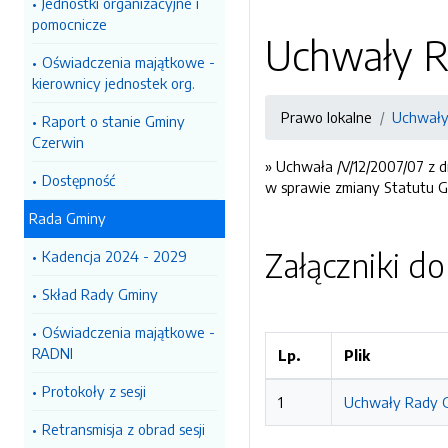
Jednostki organizacyjne i
pomocnicze
Uchwały R
Oświadczenia majątkowe -
kierownicy jednostek org.
Prawo lokalne
Uchwały 
Raport o stanie Gminy
Czerwin
» Uchwała /V/12/2007/07 z 
Dostępność
w sprawie zmiany Statutu 
Rada Gminy
Załączniki d
Kadencja 2024 - 2029
Skład Rady Gminy
Oświadczenia majątkowe -
RADNI
Lp.
Plik
Protokoły z sesji
1
Uchwały Rady Gm
Retransmisja z obrad sesji