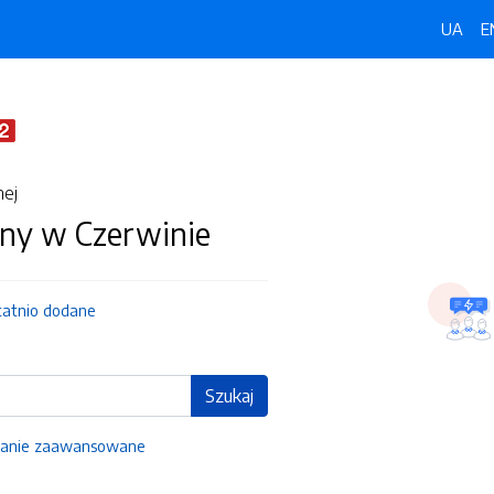
UA
E
nej
ny w Czerwinie
tatnio dodane
Szukaj
anie zaawansowane