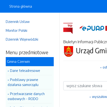
Strona główna
Dziennik Ustaw
Monitor Polski
Dziennik Wojewódzki
Biuletyn Informacji Publicz
Urząd Gmi
Menu przedmiotowe
Gmina Czerwin
os
Dane teleadresowe
Podstawy prawne
Wyszukiwarka
działania samorządu
Przetwarzanie danych
wyszukiw
osobowych - RODO