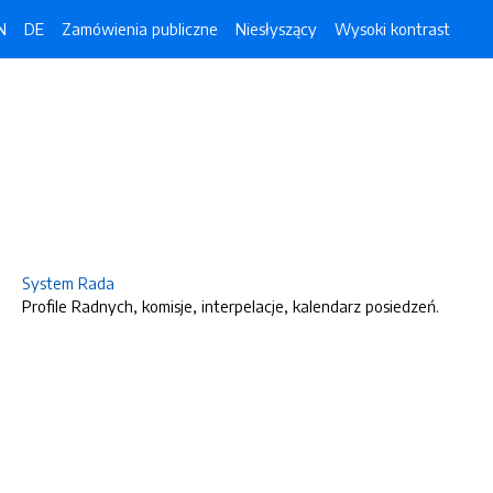
N
DE
Zamówienia publiczne
Niesłyszący
Wysoki kontrast
System Rada
Profile Radnych, komisje, interpelacje, kalendarz posiedzeń.