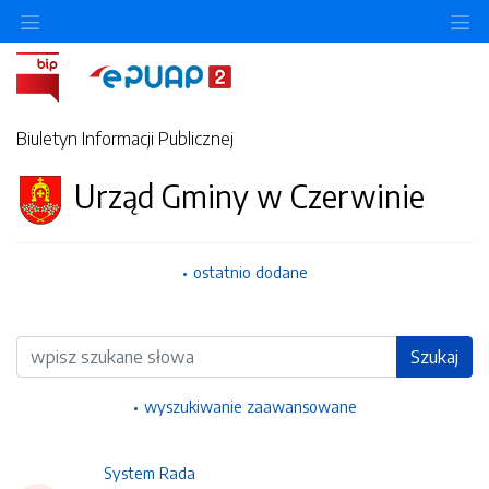
Ukryj/pokaż menu przedmiotowe
Uk
Biuletyn Informacji Publicznej
Urząd Gminy w Czerwinie
ostatnio dodane
Wyszukiwarka
Szukaj
wyszukiwanie zaawansowane
System Rada