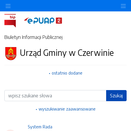
Ukryj/pokaż menu przedmiotowe
Uk
Biuletyn Informacji Publicznej
Urząd Gminy w Czerwinie
ostatnio dodane
Wyszukiwarka
Szukaj
wyszukiwanie zaawansowane
System Rada