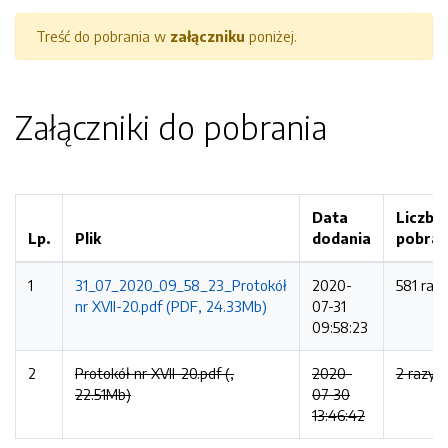
Treść do pobrania w
załączniku
poniżej.
Załączniki do pobrania
Data
Liczba
Lp.
Plik
dodania
pobra
1
31_07_2020_09_58_23_Protokół
2020-
581 raz
nr XVII-20.pdf (PDF, 24.33Mb)
07-31
09:58:23
2
Protokół nr XVII-20.pdf (,
2020-
2 razy
22.51Mb)
07-30
13:46:42