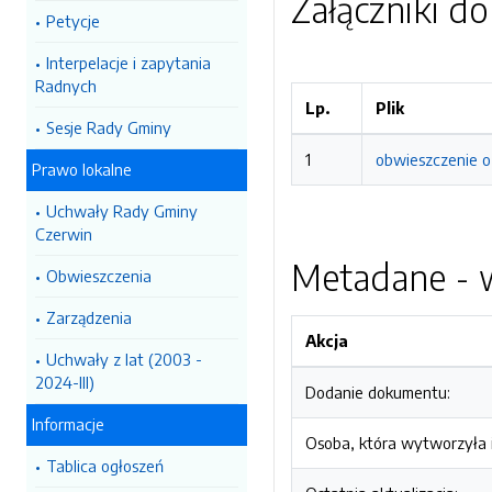
Załączniki d
Petycje
Interpelacje i zapytania
Radnych
Lp.
Plik
Sesje Rady Gminy
1
obwieszczenie o
Prawo lokalne
Uchwały Rady Gminy
Czerwin
Metadane - w
Obwieszczenia
Zarządzenia
Akcja
Uchwały z lat (2003 -
2024-III)
Dodanie dokumentu:
Informacje
Osoba, która wytworzyła i
Tablica ogłoszeń