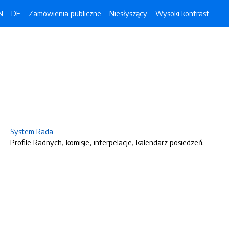
N
DE
Zamówienia publiczne
Niesłyszący
Wysoki kontrast
System Rada
Profile Radnych, komisje, interpelacje, kalendarz posiedzeń.