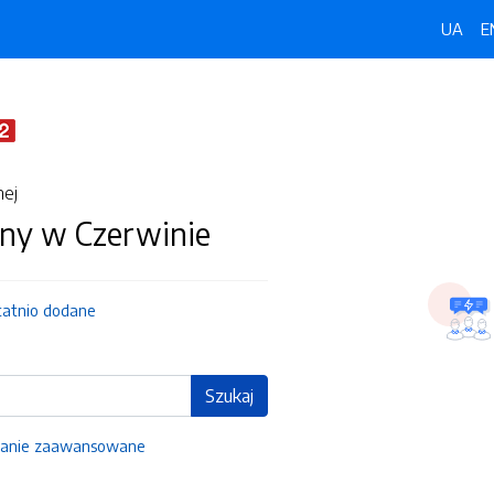
UA
E
nej
ny w Czerwinie
tatnio dodane
Szukaj
anie zaawansowane