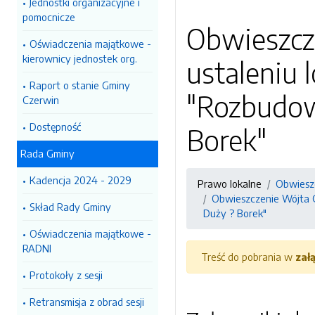
Jednostki organizacyjne i
pomocnicze
Obwieszcz
Oświadczenia majątkowe -
kierownicy jednostek org.
ustaleniu l
Raport o stanie Gminy
"Rozbudow
Czerwin
Dostępność
Borek"
Rada Gminy
Kadencja 2024 - 2029
Prawo lokalne
Obwiesz
Obwieszczenie Wójta Gm
Skład Rady Gminy
Duży ? Borek"
Oświadczenia majątkowe -
RADNI
Treść do pobrania w
zał
Protokoły z sesji
Retransmisja z obrad sesji