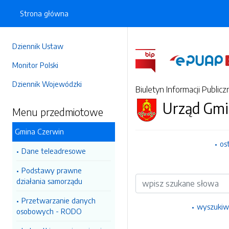
Strona główna
Dziennik Ustaw
Monitor Polski
Dziennik Wojewódzki
Biuletyn Informacji Publicz
Urząd Gmi
Menu przedmiotowe
Gmina Czerwin
os
Dane teleadresowe
Podstawy prawne
Wyszukiwarka
działania samorządu
Przetwarzanie danych
wyszukiw
osobowych - RODO