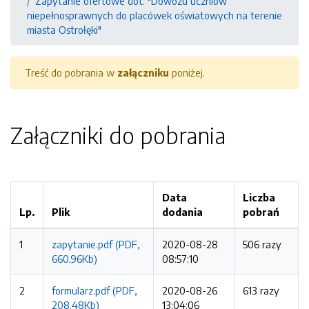
Zapytanie ofertowe dot. "Dowozu uczniów
niepełnosprawnych do placówek oświatowych na terenie
miasta Ostrołęki"
Treść do pobrania w
załączniku
poniżej.
Załączniki do pobrania
Data
Liczba
Lp.
Plik
dodania
pobrań
1
zapytanie.pdf (PDF,
2020-08-28
506 razy
660.96Kb)
08:57:10
2
formularz.pdf (PDF,
2020-08-26
613 razy
208.48Kb)
13:04:06