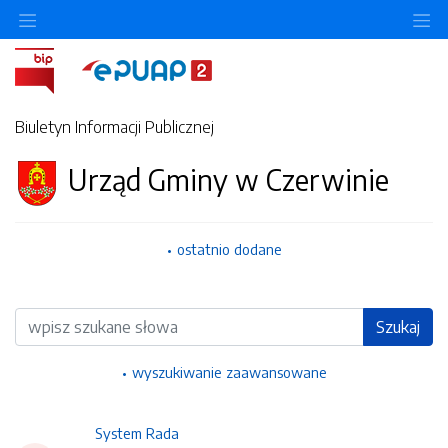
Ukryj/pokaż menu przedmiotowe
Uk
Biuletyn Informacji Publicznej
Urząd Gminy w Czerwinie
ostatnio dodane
Wyszukiwarka
Szukaj
wyszukiwanie zaawansowane
System Rada