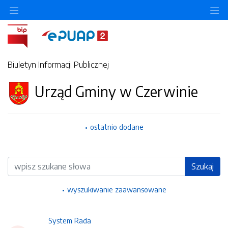
Ukryj/pokaż menu przedmiotowe
Uk
Biuletyn Informacji Publicznej
Urząd Gminy w Czerwinie
ostatnio dodane
Wyszukiwarka
Szukaj
wyszukiwanie zaawansowane
System Rada