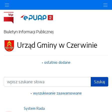
Ukryj/pokaż menu przedmiotowe
Uk
Biuletyn Informacji Publicznej
Urząd Gminy w Czerwinie
ostatnio dodane
Wyszukiwarka
Szukaj
wyszukiwanie zaawansowane
System Rada