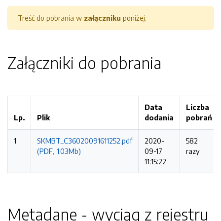
Treść do pobrania w
załączniku
poniżej.
Załączniki do pobrania
Data
Liczba
Lp.
Plik
dodania
pobrań
1
SKMBT_C36020091611252.pdf
2020-
582
(PDF, 1.03Mb)
09-17
razy
11:15:22
Metadane - wyciąg z rejestru