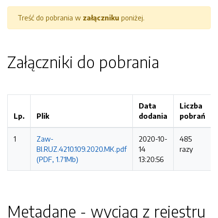
Treść do pobrania w
załączniku
poniżej.
Załączniki do pobrania
Data
Liczba
Lp.
Plik
dodania
pobrań
1
Zaw-
2020-10-
485
BI.RUZ.4210.109.2020.MK.pdf
14
razy
(PDF, 1.71Mb)
13:20:56
Metadane - wyciąg z rejestru