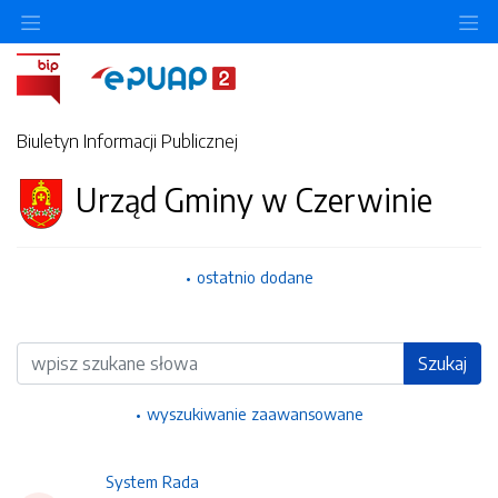
Ukryj/pokaż menu przedmiotowe
Uk
Biuletyn Informacji Publicznej
Urząd Gminy w Czerwinie
ostatnio dodane
Wyszukiwarka
Szukaj
wyszukiwanie zaawansowane
System Rada