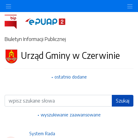
Ukryj/pokaż menu przedmiotowe
Uk
Biuletyn Informacji Publicznej
Urząd Gminy w Czerwinie
ostatnio dodane
Wyszukiwarka
Szukaj
wyszukiwanie zaawansowane
System Rada