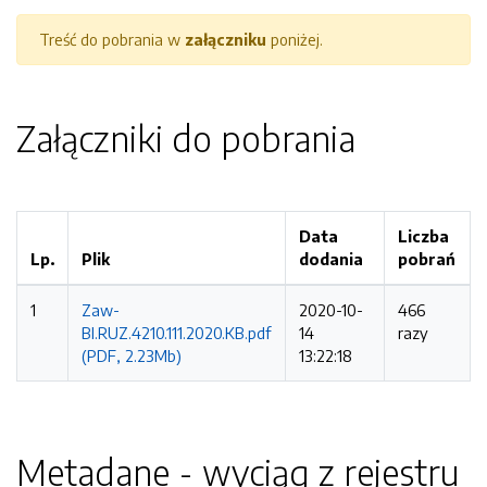
Treść do pobrania w
załączniku
poniżej.
Załączniki do pobrania
Data
Liczba
Lp.
Plik
dodania
pobrań
1
Zaw-
2020-10-
466
BI.RUZ.4210.111.2020.KB.pdf
14
razy
(PDF, 2.23Mb)
13:22:18
Metadane - wyciąg z rejestru