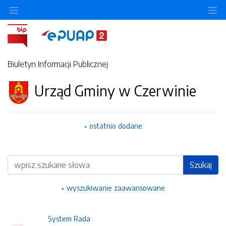
Ukryj/pokaż menu przedmiotowe
Uk
Biuletyn Informacji Publicznej
Urząd Gminy w Czerwinie
ostatnio dodane
Wyszukiwarka
Szukaj
wyszukiwanie zaawansowane
System Rada