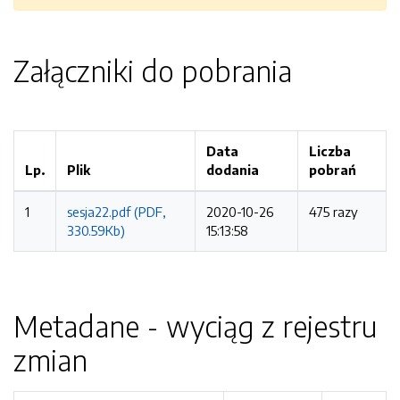
Załączniki do pobrania
Data
Liczba
Lp.
Plik
dodania
pobrań
1
sesja22.pdf (PDF,
2020-10-26
475 razy
330.59Kb)
15:13:58
Metadane - wyciąg z rejestru
zmian