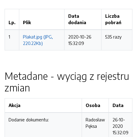
Data
Liczba
Lp.
Plik
dodania
pobrań
1
Plakat.jpg (JPG,
2020-10-26
535 razy
220.22Kb)
15:32:09
Metadane - wyciąg z rejestru
zmian
Akcja
Osoba
Data
Dodanie dokumentu:
Radosław
26-10-
Pęksa
2020
15:32:09