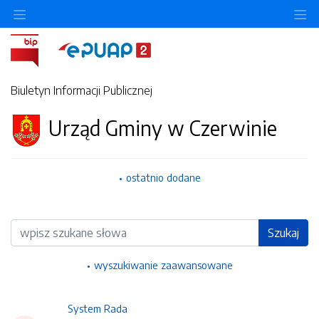
Ukryj/pokaż menu przedmiotowe
Uk
Biuletyn Informacji Publicznej
Urząd Gminy w Czerwinie
ostatnio dodane
Wyszukiwarka
Szukaj
wyszukiwanie zaawansowane
System Rada