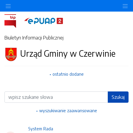
Ukryj/pokaż menu przedmiotowe
Uk
Biuletyn Informacji Publicznej
Urząd Gminy w Czerwinie
ostatnio dodane
Wyszukiwarka
Szukaj
wyszukiwanie zaawansowane
System Rada