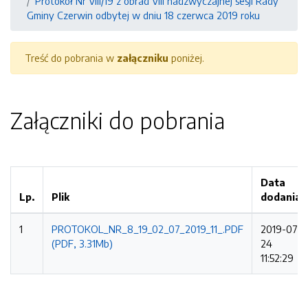
Protokół Nr VIII/19 z obrad VIII nadzwyczajnej sesji Rady
Gminy Czerwin odbytej w dniu 18 czerwca 2019 roku
Treść do pobrania w
załączniku
poniżej.
Załączniki do pobrania
Data
Lp.
Plik
dodania
1
PROTOKOL_NR_8_19_02_07_2019_11_.PDF
2019-07-
(PDF, 3.31Mb)
24
11:52:29