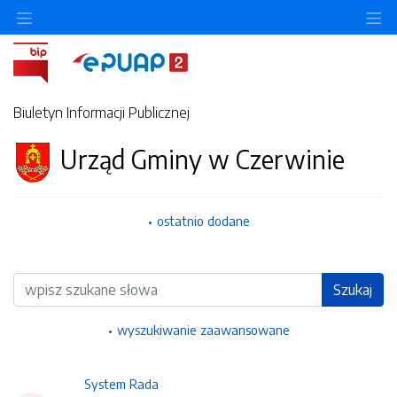
Ukryj/pokaż menu przedmiotowe
Uk
Biuletyn Informacji Publicznej
Urząd Gminy w Czerwinie
ostatnio dodane
Wyszukiwarka
Szukaj
wyszukiwanie zaawansowane
System Rada